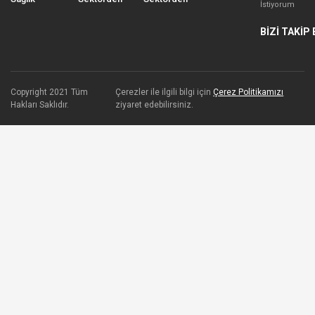
İstiyorum
BİZİ TAKİP 
Copyright 2021 Tüm
Çerezler ile ilgili bilgi için
Çerez Politikamızı
Hakları Saklıdır.
ziyaret edebilirsiniz.