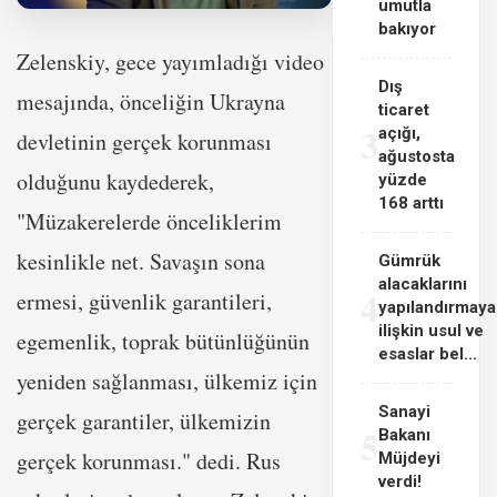
umutla
bakıyor
Zelenskiy, gece yayımladığı video
Dış
mesajında, önceliğin Ukrayna
ticaret
3
açığı,
devletinin gerçek korunması
ağustosta
olduğunu kaydederek,
yüzde
168 arttı
"Müzakerelerde önceliklerim
kesinlikle net. Savaşın sona
Gümrük
alacaklarını
4
ermesi, güvenlik garantileri,
yapılandırmaya
ilişkin usul ve
egemenlik, toprak bütünlüğünün
esaslar bel...
yeniden sağlanması, ülkemiz için
Sanayi
gerçek garantiler, ülkemizin
5
Bakanı
gerçek korunması." dedi. Rus
Müjdeyi
verdi!