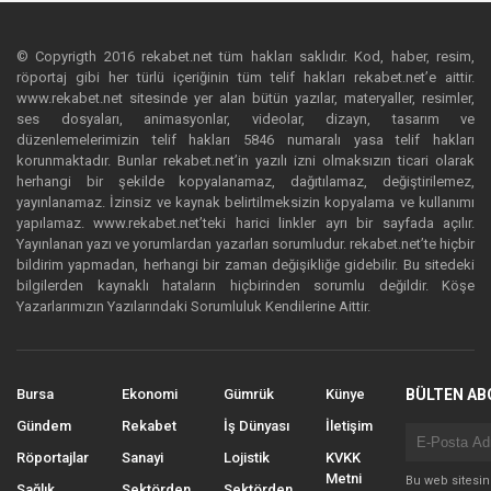
© Copyrigth 2016 rekabet.net tüm hakları saklıdır. Kod, haber, resim,
röportaj gibi her türlü içeriğinin tüm telif hakları rekabet.net’e aittir.
www.rekabet.net sitesinde yer alan bütün yazılar, materyaller, resimler,
ses dosyaları, animasyonlar, videolar, dizayn, tasarım ve
düzenlemelerimizin telif hakları 5846 numaralı yasa telif hakları
korunmaktadır. Bunlar rekabet.net’in yazılı izni olmaksızın ticari olarak
herhangi bir şekilde kopyalanamaz, dağıtılamaz, değiştirilemez,
yayınlanamaz. İzinsiz ve kaynak belirtilmeksizin kopyalama ve kullanımı
yapılamaz. www.rekabet.net’teki harici linkler ayrı bir sayfada açılır.
Yayınlanan yazı ve yorumlardan yazarları sorumludur. rekabet.net’te hiçbir
bildirim yapmadan, herhangi bir zaman değişikliğe gidebilir. Bu sitedeki
bilgilerden kaynaklı hataların hiçbirinden sorumlu değildir. Köşe
Yazarlarımızın Yazılarındaki Sorumluluk Kendilerine Aittir.
Bursa
Ekonomi
Gümrük
Künye
BÜLTEN AB
Gündem
Rekabet
İş Dünyası
İletişim
Röportajlar
Sanayi
Lojistik
KVKK
Metni
Bu web sitesi
Sağlık
Sektörden
Sektörden