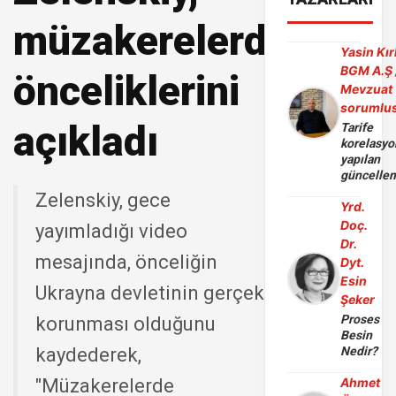
müzakerelerdeki
Yasin Kır
BGM A.Ş 
önceliklerini
Mevzuat
sorumlu
açıkladı
Tarife
korelasy
yapılan
güncelle
Zelenskiy, gece
Yrd.
Doç.
yayımladığı video
Dr.
mesajında, önceliğin
Dyt.
Esin
Ukrayna devletinin gerçek
Şeker
Proses
korunması olduğunu
Besin
kaydederek,
Nedir?
"Müzakerelerde
Ahmet