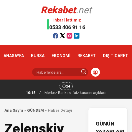
Rekabet
.net
İhbar Hattımız
0533 406 91 16
ANASAYFA
BURSA
EKONOMİ
REKABET
DIŞ TİCARET
24
10:18
/
Merkez Bankası faiz kararını açıkladı
Ana Sayfa
»
GÜNDEM
»
Haber Detayı
GÜNÜN
Zelenskiy,
YAZARLARI