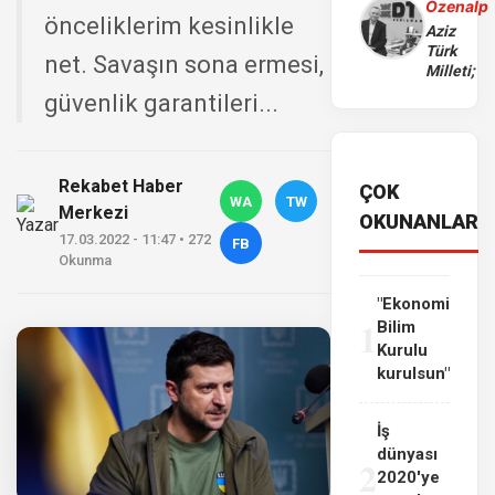
Özenalp
önceliklerim kesinlikle
Aziz
Türk
net. Savaşın sona ermesi,
Milleti;
güvenlik garantileri...
Rekabet Haber
ÇOK
WA
TW
Merkezi
OKUNANLAR
17.03.2022 - 11:47 • 272
FB
Okunma
"Ekonomi
1
Bilim
Kurulu
kurulsun"
İş
dünyası
2
2020'ye