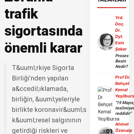
trafik
Yrd.
Doç.
sigortasında
Dr.
Dyt.
önemli karar
Esin
Şeker
Proses
Besin
T&uuml;rkiye Sigorta
Nedir?
Birliği'nden yapılan
Prof Dr.
Behçet
a&ccedil;ıklamada,
Kemal
Yeşilbur
birliğin, &uuml;yeleriyle
"19 Mayıs
teslimiye
birlikte koronavir&uuml;s
reddidir"
k&uuml;resel salgınının
Ahmet
getirdiği riskleri ve
Özenalp