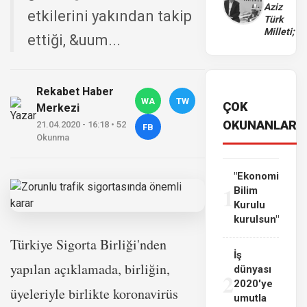
Aziz
etkilerini yakından takip
Türk
Milleti;
ettiği, &uum...
Rekabet Haber
WA
TW
ÇOK
Merkezi
OKUNANLAR
21.04.2020 - 16:18 • 52
FB
Okunma
"Ekonomi
1
Bilim
Kurulu
kurulsun"
Türkiye Sigorta Birliği'nden
İş
yapılan açıklamada, birliğin,
dünyası
2
2020'ye
üyeleriyle birlikte koronavirüs
umutla