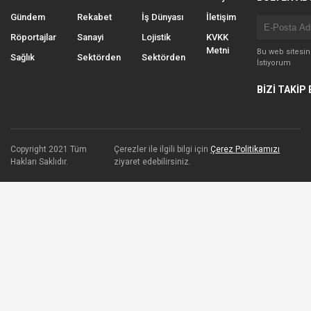
Gündem
Rekabet
İş Dünyası
İletişim
Röportajlar
Sanayi
Lojistik
KVKK
Metni
Bu web sitesi
Sağlık
Sektörden
Sektörden
İstiyorum
BİZİ TAKİP 
Copyright 2021 Tüm
Çerezler ile ilgili bilgi için
Çerez Politikamızı
Hakları Saklıdır.
ziyaret edebilirsiniz.