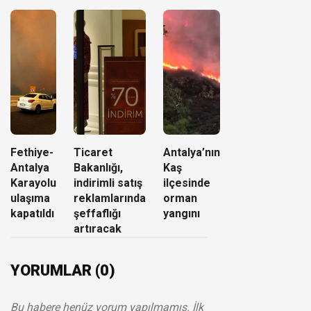
Fethiye-
Ticaret
Antalya’nın
Antalya
Bakanlığı,
Kaş
Karayolu
indirimli satış
ilçesinde
ulaşıma
reklamlarında
orman
kapatıldı
şeffaflığı
yangını
artıracak
YORUMLAR (0)
Bu habere henüz yorum yapılmamış. İlk