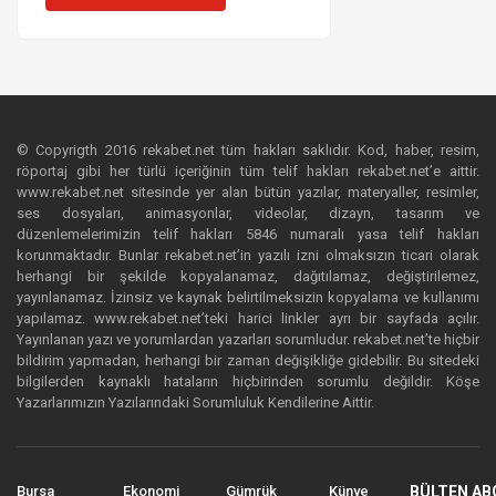
© Copyrigth 2016 rekabet.net tüm hakları saklıdır. Kod, haber, resim,
röportaj gibi her türlü içeriğinin tüm telif hakları rekabet.net’e aittir.
www.rekabet.net sitesinde yer alan bütün yazılar, materyaller, resimler,
ses dosyaları, animasyonlar, videolar, dizayn, tasarım ve
düzenlemelerimizin telif hakları 5846 numaralı yasa telif hakları
korunmaktadır. Bunlar rekabet.net’in yazılı izni olmaksızın ticari olarak
herhangi bir şekilde kopyalanamaz, dağıtılamaz, değiştirilemez,
yayınlanamaz. İzinsiz ve kaynak belirtilmeksizin kopyalama ve kullanımı
yapılamaz. www.rekabet.net’teki harici linkler ayrı bir sayfada açılır.
Yayınlanan yazı ve yorumlardan yazarları sorumludur. rekabet.net’te hiçbir
bildirim yapmadan, herhangi bir zaman değişikliğe gidebilir. Bu sitedeki
bilgilerden kaynaklı hataların hiçbirinden sorumlu değildir. Köşe
Yazarlarımızın Yazılarındaki Sorumluluk Kendilerine Aittir.
Bursa
Ekonomi
Gümrük
Künye
BÜLTEN AB