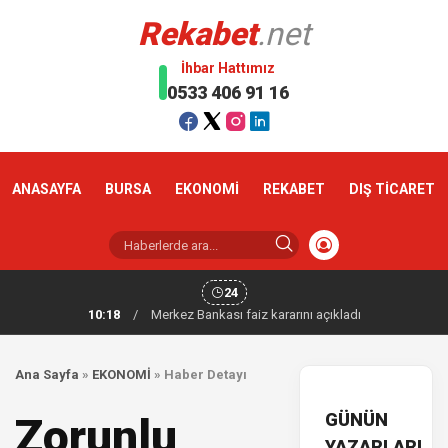
Rekabet
.net
İhbar Hattımız
0533 406 91 16
ANASAYFA
BURSA
EKONOMİ
REKABET
DIŞ TİCARET
24
10:18
/
Merkez Bankası faiz kararını açıkladı
Ana Sayfa
»
EKONOMİ
»
Haber Detayı
GÜNÜN
Zorunlu
YAZARLARI