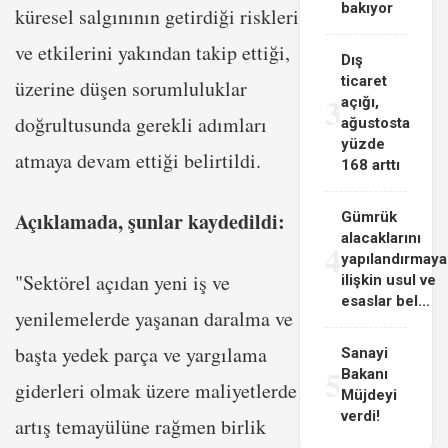
bakıyor
küresel salgınının getirdiği riskleri
ve etkilerini yakından takip ettiği,
Dış
ticaret
üzerine düşen sorumluluklar
3
açığı,
doğrultusunda gerekli adımları
ağustosta
yüzde
atmaya devam ettiği belirtildi.
168 arttı
Açıklamada, şunlar kaydedildi:
Gümrük
alacaklarını
4
yapılandırmaya
"Sektörel açıdan yeni iş ve
ilişkin usul ve
esaslar bel...
yenilemelerde yaşanan daralma ve
başta yedek parça ve yargılama
Sanayi
5
Bakanı
giderleri olmak üzere maliyetlerde
Müjdeyi
verdi!
artış temayülüne rağmen birlik