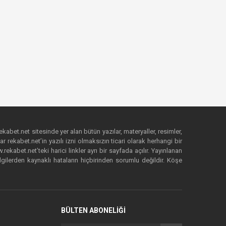
ekabet.net sitesinde yer alan bütün yazılar, materyaller, resimler,
 rekabet.net’in yazılı izni olmaksızın ticari olarak herhangi bir
abet.net’teki harici linkler ayrı bir sayfada açılır. Yayınlanan
lgilerden kaynaklı hataların hiçbirinden sorumlu değildir. Köşe
BÜLTEN ABONELİĞİ