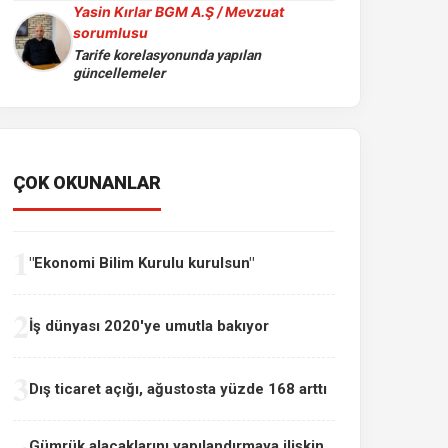
Yasin Kırlar BGM A.Ş / Mevzuat
sorumlusu
Tarife korelasyonunda yapılan
güncellemeler
ÇOK OKUNANLAR
1
"Ekonomi Bilim Kurulu kurulsun"
2
İş dünyası 2020'ye umutla bakıyor
3
Dış ticaret açığı, ağustosta yüzde 168 arttı
Gümrük alacaklarını yapılandırmaya ilişkin