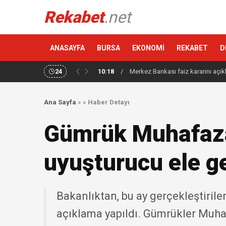
Rekabet
.net
ANASAYFA
BURSA
EKONOMİ
REKABET
D
24
10:18
/
Merkez Bankası faiz kararını açık
Ana Sayfa
»
»
Haber Detayı
Gümrük Muhafaza 
uyuşturucu ele ge
Bakanlıktan, bu ay gerçekleştirile
açıklama yapıldı. Gümrükler Muhaf