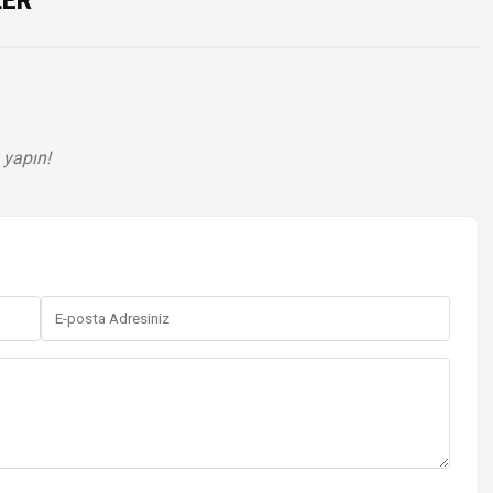
LER
 yapın!