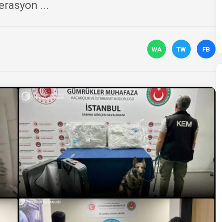
rasyon ...
WA
TW
FB