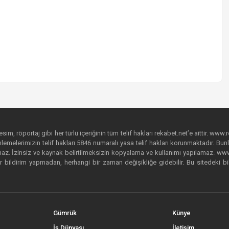
im, röportaj gibi her türlü içeriğinin tüm telif hakları rekabet.net’e aittir. www.r
emelerimizin telif hakları 5846 numaralı yasa telif hakları korunmaktadır. Bunlar
. İzinsiz ve kaynak belirtilmeksizin kopyalama ve kullanımı yapılamaz. www.rek
r bildirim yapmadan, herhangi bir zaman değişikliğe gidebilir. Bu sitedeki bi
Gümrük
Künye
İş Dünyası
İletişim