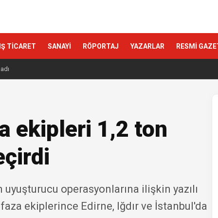
IŞ TİCARET
SANAYİ
RÖPORTAJ
YAZARLAR
RESMİ GAZE
ladı
ekipleri 1,2 ton
çirdi
n uyuşturucu operasyonlarına ilişkin yazılı
aza ekiplerince Edirne, Iğdır ve İstanbul'da