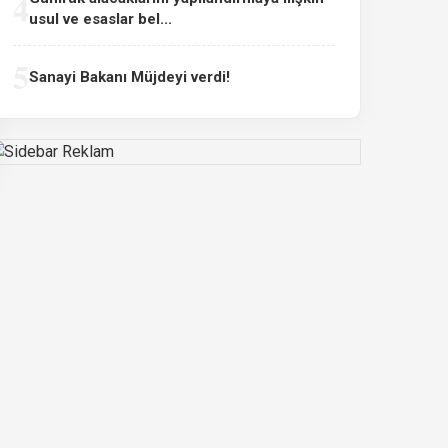
4
usul ve esaslar bel...
5
Sanayi Bakanı Müjdeyi verdi!