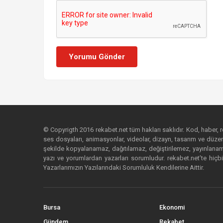
Yorumu Gönder
© Copyrigth 2016 rekabet.net tüm hakları saklıdır. Kod, haber, res
ses dosyaları, animasyonlar, videolar, dizayn, tasarım ve düzenl
şekilde kopyalanamaz, dağıtılamaz, değiştirilemez, yayınlanamaz
yazı ve yorumlardan yazarları sorumludur. rekabet.net’te hiçbi
Yazarlarımızın Yazılarındaki Sorumluluk Kendilerine Aittir.
Bursa
Ekonomi
Gündem
Rekabet