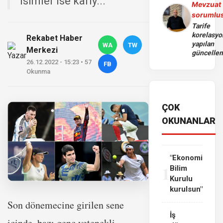
isimler ise kariy...
Mevzuat
sorumlu
Tarife
korelasy
Rekabet Haber
yapılan
WA
TW
Merkezi
güncelle
26.12.2022 - 15:23 • 57
FB
Okunma
ÇOK
OKUNANLAR
"Ekonomi
1
Bilim
Kurulu
kurulsun"
Son dönemecine girilen sene
İş
içinde, bazı genç yetenekli