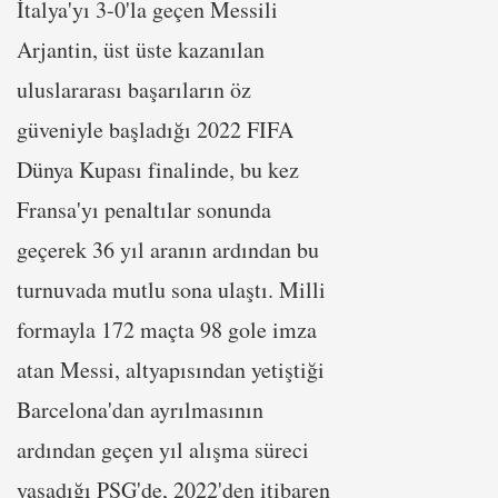
İtalya'yı 3-0'la geçen Messili
Arjantin, üst üste kazanılan
uluslararası başarıların öz
güveniyle başladığı 2022 FIFA
Dünya Kupası finalinde, bu kez
Fransa'yı penaltılar sonunda
geçerek 36 yıl aranın ardından bu
turnuvada mutlu sona ulaştı. Milli
formayla 172 maçta 98 gole imza
atan Messi, altyapısından yetiştiği
Barcelona'dan ayrılmasının
ardından geçen yıl alışma süreci
yaşadığı PSG'de, 2022'den itibaren