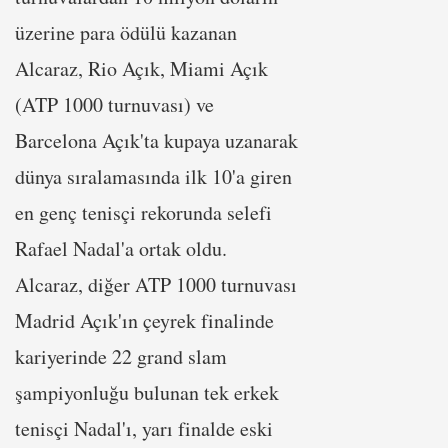
üzerine para ödülü kazanan
Alcaraz, Rio Açık, Miami Açık
(ATP 1000 turnuvası) ve
Barcelona Açık'ta kupaya uzanarak
dünya sıralamasında ilk 10'a giren
en genç tenisçi rekorunda selefi
Rafael Nadal'a ortak oldu.
Alcaraz, diğer ATP 1000 turnuvası
Madrid Açık'ın çeyrek finalinde
kariyerinde 22 grand slam
şampiyonluğu bulunan tek erkek
tenisçi Nadal'ı, yarı finalde eski