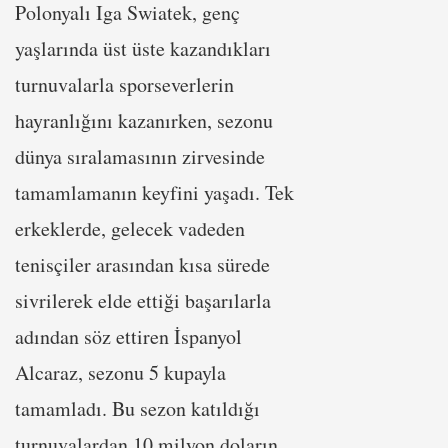
Polonyalı Iga Swiatek, genç
yaşlarında üst üste kazandıkları
turnuvalarla sporseverlerin
hayranlığını kazanırken, sezonu
dünya sıralamasının zirvesinde
tamamlamanın keyfini yaşadı. Tek
erkeklerde, gelecek vadeden
tenisçiler arasından kısa sürede
sivrilerek elde ettiği başarılarla
adından söz ettiren İspanyol
Alcaraz, sezonu 5 kupayla
tamamladı. Bu sezon katıldığı
turnuvalardan 10 milyon doların