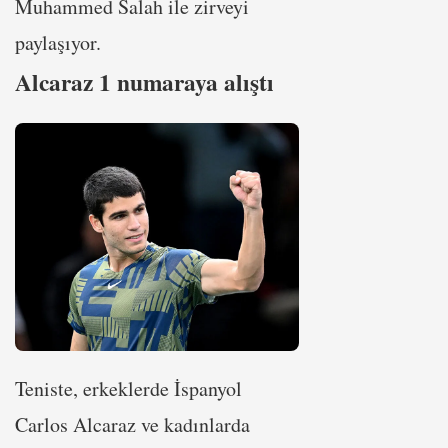
Muhammed Salah ile zirveyi
paylaşıyor.
Alcaraz 1 numaraya alıştı
Teniste, erkeklerde İspanyol
Carlos Alcaraz ve kadınlarda