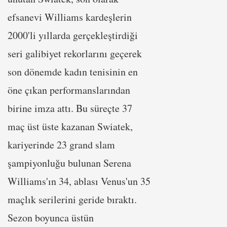
efsanevi Williams kardeşlerin
2000'li yıllarda gerçekleştirdiği
seri galibiyet rekorlarını geçerek
son dönemde kadın tenisinin en
öne çıkan performanslarından
birine imza attı. Bu süreçte 37
maç üst üste kazanan Swiatek,
kariyerinde 23 grand slam
şampiyonluğu bulunan Serena
Williams'ın 34, ablası Venus'un 35
maçlık serilerini geride bıraktı.
Sezon boyunca üstün