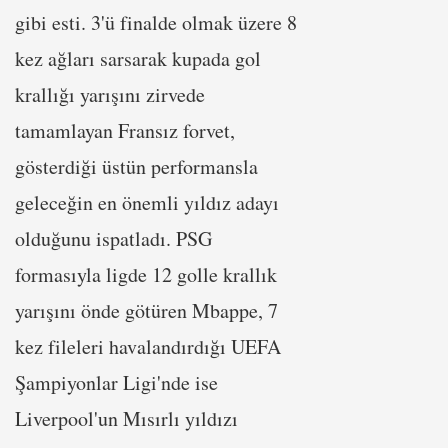
gibi esti. 3'ü finalde olmak üzere 8
kez ağları sarsarak kupada gol
krallığı yarışını zirvede
tamamlayan Fransız forvet,
gösterdiği üstün performansla
geleceğin en önemli yıldız adayı
olduğunu ispatladı. PSG
formasıyla ligde 12 golle krallık
yarışını önde götüren Mbappe, 7
kez fileleri havalandırdığı UEFA
Şampiyonlar Ligi'nde ise
Liverpool'un Mısırlı yıldızı