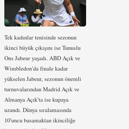
Tek kadınlar tenisinde sezonun
ikinci büyük çıkışını ise Tunuslu
Ons Jabeur yaşadı. ABD Açık ve
Wimbledon'da finale kadar
yükselen Jabeur, sezonun önemli
turnuvalarından Madrid Açık ve
Almanya Açık'ta ise kupaya
uzandı. Dünya sıralamasında
10'uncu basamaktan ikinciliğe