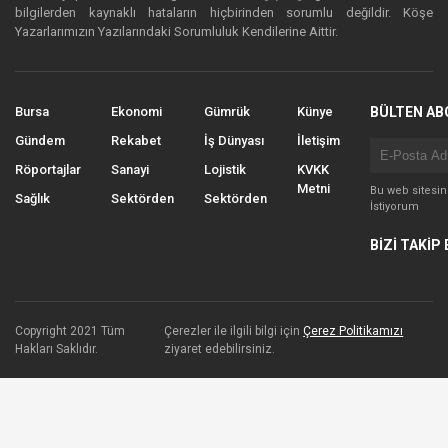
bilgilerden kaynaklı hataların hiçbirinden sorumlu değildir. Köşe
Yazarlarımızın Yazılarındaki Sorumluluk Kendilerine Aittir.
Bursa
Ekonomi
Gümrük
Künye
BÜLTEN AB
Gündem
Rekabet
İş Dünyası
İletişim
Röportajlar
Sanayi
Lojistik
KVKK
Metni
Bu web sitesi
Sağlık
Sektörden
Sektörden
İstiyorum
BİZİ TAKİP 
Copyright 2021 Tüm
Çerezler ile ilgili bilgi için
Çerez Politikamızı
Hakları Saklıdır.
ziyaret edebilirsiniz.