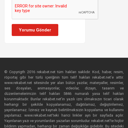
Yorumu Gönder
© Copyrigth 2016 rekabet.net tüm hakları saklıdır. Kod, haber, resim,
röportaj gibi her türlü içeriğinin tüm telif hakları rekabet.net’e aittir.
www.rekabet.net sitesinde yer alan bütün yazılar, materyaller, resimler,
ses dosyaları, animasyonlar, videolar, dizayn, tasarım ve
düzenlemelerimizin telif hakları 5846 numaralı yasa telif hakları
korunmaktadır. Bunlar rekabet.net’in yazılı izni olmaksızın ticari olarak
herhangi bir şekilde kopyalanamaz, dağıtılamaz, değiştirilemez,
yayınlanamaz. İzinsiz ve kaynak belirtilmeksizin kopyalama ve kullanımı
yapılamaz. www.rekabet.net’teki harici linkler ayrı bir sayfada açılır.
Yayınlanan yazı ve yorumlardan yazarları sorumludur. rekabet.net’te hiçbir
bildirim yapmadan, herhangi bir zaman değişikliğe gidebilir. Bu sitedeki