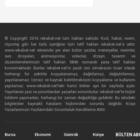
© Copyrigth 2016 rekabet.net tüm hakları saklıdır. Kod, haber, resim,
röportaj gibi her türlü içeriğinin tüm telif hakları rekabet.net’e aittir.
www.rekabet.net sitesinde yer alan bütün yazılar, materyaller, resimler,
ses dosyaları, animasyonlar, videolar, dizayn, tasarım ve
düzenlemelerimizin telif hakları 5846 numaralı yasa telif hakları
korunmaktadır. Bunlar rekabet.net’in yazılı izni olmaksızın ticari olarak
herhangi bir şekilde kopyalanamaz, dağıtılamaz, değiştirilemez,
yayınlanamaz. İzinsiz ve kaynak belirtilmeksizin kopyalama ve kullanımı
yapılamaz. www.rekabet.net’teki harici linkler ayrı bir sayfada açılır.
Yayınlanan yazı ve yorumlardan yazarları sorumludur. rekabet.net’te hiçbir
bildirim yapmadan, herhangi bir zaman değişikliğe gidebilir. Bu sitedeki
bilgilerden kaynaklı hataların hiçbirinden sorumlu değildir. Köşe
Yazarlarımızın Yazılarındaki Sorumluluk Kendilerine Aittir.
Bursa
Ekonomi
Gümrük
Künye
BÜLTEN AB