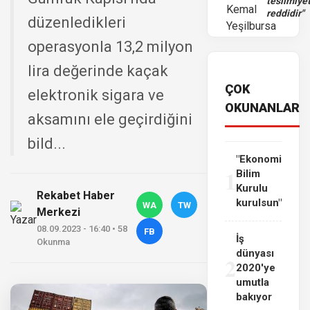
teslimiye
reddidir"
düzenledikleri
operasyonla 13,2 milyon
lira değerinde kaçak
ÇOK
elektronik sigara ve
OKUNANLAR
aksamını ele geçirdiğini
bild...
"Ekonomi
1
Bilim
Kurulu
Rekabet Haber
kurulsun"
WA
TW
Merkezi
08.09.2023 - 16:40 • 58
FB
İş
Okunma
dünyası
2
2020'ye
umutla
bakıyor