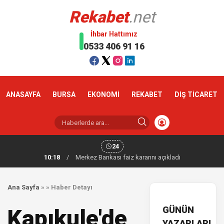
Rekabet
.net
İhbar Hattımız
0533 406 91 16
ANASAYFA
BURSA
EKONOMİ
REKABET
DIŞ TİCARET
24
10:18
/
Merkez Bankası faiz kararını açıkladı
Ana Sayfa
»
»
Haber Detayı
GÜNÜN
Kapıkule'de
YAZARLARI