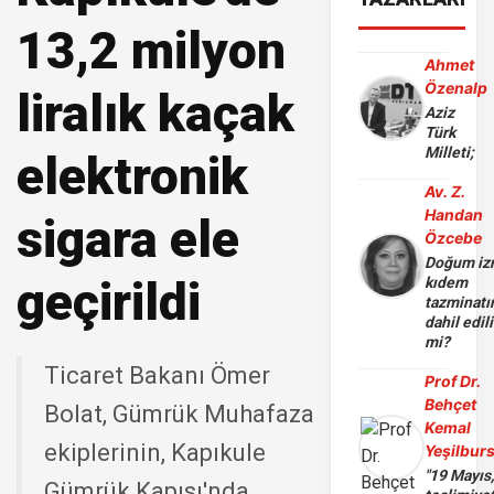
13,2 milyon
Ahmet
Özenalp
liralık kaçak
Aziz
Türk
Milleti;
elektronik
Av. Z.
Handan
sigara ele
Özcebe
Doğum iz
geçirildi
kıdem
tazminatı
dahil edili
mi?
Ticaret Bakanı Ömer
Prof Dr.
Behçet
Bolat, Gümrük Muhafaza
Kemal
ekiplerinin, Kapıkule
Yeşilbur
"19 Mayıs
Gümrük Kapısı'nda