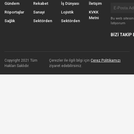
Gündem
Rekabet
İş Dünyası
İletişim
Röportajlar
Sanayi
Lojistik
KVKK
Metni
Bu web sitesi
Sağlık
Sektörden
Sektörden
İstiyorum
BİZİ TAKİP 
Copyright 2021 Tüm
Çerezler ile ilgili bilgi için
Çerez Politikamızı
Hakları Saklıdır.
ziyaret edebilirsiniz.