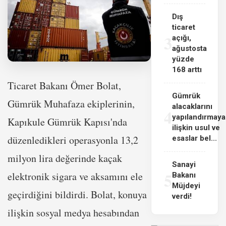
Dış
ticaret
3
açığı,
ağustosta
yüzde
168 arttı
Ticaret Bakanı Ömer Bolat,
Gümrük
Gümrük Muhafaza ekiplerinin,
alacaklarını
4
yapılandırmaya
Kapıkule Gümrük Kapısı'nda
ilişkin usul ve
düzenledikleri operasyonla 13,2
esaslar bel...
milyon lira değerinde kaçak
Sanayi
5
elektronik sigara ve aksamını ele
Bakanı
Müjdeyi
geçirdiğini bildirdi. Bolat, konuya
verdi!
ilişkin sosyal medya hesabından