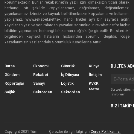
korunmaktadır. Bunlar rekabet.net’in yazılı izni olmaksızın ticari olarak
herhangi bir şekilde kopyalanamaz, dağıtılamaz, değiştirilemez,
yayınlanamaz. İzinsiz ve kaynak belirtilmeksizin kopyalama ve kullanımı
yapılamaz. www.rekabet.net’teki harici linkler ayrı bir sayfada açılır.
Yayınlanan yazı ve yorumlardan yazarları sorumludur. rekabet.net’te hiçbir
bildirim yapmadan, herhangi bir zaman değişikliğe gidebilir. Bu sitedeki
bilgilerden kaynaklı hataların hiçbirinden sorumlu değildir. Köşe
Yazarlarımızın Yazılarındaki Sorumluluk Kendilerine Aittir.
Bursa
Ekonomi
Gümrük
Künye
BÜLTEN AB
Gündem
Rekabet
İş Dünyası
İletişim
Röportajlar
Sanayi
Lojistik
KVKK
Metni
Bu web sitesi
Sağlık
Sektörden
Sektörden
İstiyorum
BİZİ TAKİP 
Copyright 2021 Tüm
Çerezler ile ilgili bilgi için
Çerez Politikamızı