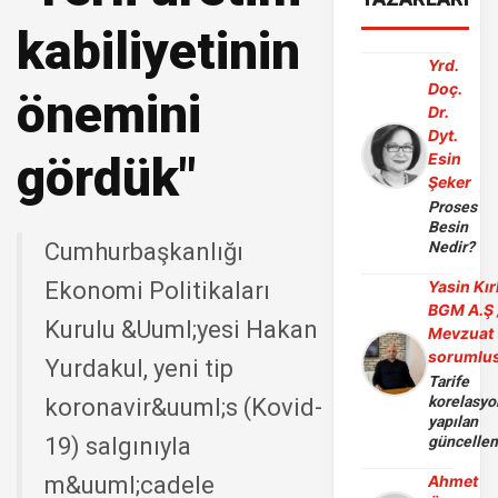
kabiliyetinin
Yrd.
Doç.
önemini
Dr.
Dyt.
gördük"
Esin
Şeker
Proses
Besin
Cumhurbaşkanlığı
Nedir?
Ekonomi Politikaları
Yasin Kır
BGM A.Ş 
Kurulu &Uuml;yesi Hakan
Mevzuat
sorumlu
Yurdakul, yeni tip
Tarife
korelasy
koronavir&uuml;s (Kovid-
yapılan
19) salgınıyla
güncelle
m&uuml;cadele
Ahmet