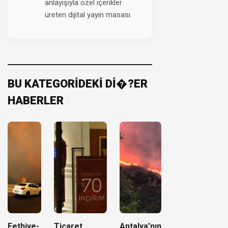
anlayışıyla özel içerikler
üreten dijital yayın masası.
BU KATEGORİDEKİ Dİ�?ER
HABERLER
Fethiye-
Ticaret
Antalya’nın