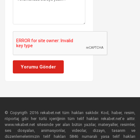
Yorumu Gönder
© Copyrigth 2016 rekabet.net tüm hakları saklıdır. Kod, haber, resim,
röportaj gibi her türlü içeriğinin tüm telif hakları rekabet.net’e aittir.
www.rekabet.net sitesinde yer alan bütün yazılar, materyaller, resimler,
ses dosyaları, animasyonlar, videolar, dizayn, tasarım ve
düzenlemelerimizin telif hakları 5846 numaralı yasa telif hakları