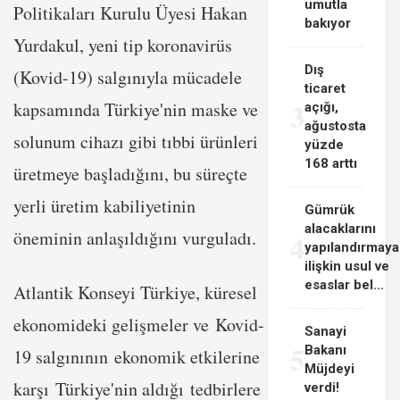
umutla
Politikaları Kurulu Üyesi Hakan
bakıyor
Yurdakul, yeni tip koronavirüs
Dış
(Kovid-19) salgınıyla mücadele
ticaret
3
kapsamında Türkiye'nin maske ve
açığı,
ağustosta
solunum cihazı gibi tıbbi ürünleri
yüzde
168 arttı
üretmeye başladığını, bu süreçte
yerli üretim kabiliyetinin
Gümrük
alacaklarını
öneminin anlaşıldığını vurguladı.
4
yapılandırmaya
ilişkin usul ve
esaslar bel...
Atlantik Konseyi Türkiye, küresel
ekonomideki gelişmeler ve Kovid-
Sanayi
5
Bakanı
19 salgınının ekonomik etkilerine
Müjdeyi
karşı Türkiye'nin aldığı tedbirlere
verdi!