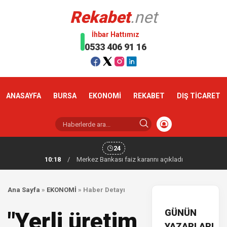
Rekabet
.net
İhbar Hattımız
0533 406 91 16
ANASAYFA
BURSA
EKONOMİ
REKABET
DIŞ TİCARET
24
10:18
/
Merkez Bankası faiz kararını açıkladı
Ana Sayfa
»
EKONOMİ
»
Haber Detayı
GÜNÜN
"Yerli üretim
YAZARLARI