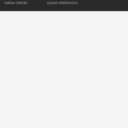
Hakları Saklıdır.
ziyaret edebilirsiniz.