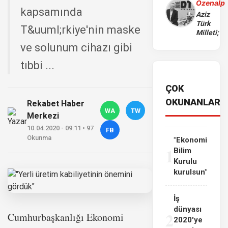
Özenalp
kapsamında
Aziz
Türk
T&uuml;rkiye'nin maske
Milleti;
ve solunum cihazı gibi
tıbbi ...
ÇOK
OKUNANLAR
Rekabet Haber
WA
TW
Merkezi
10.04.2020 - 09:11 • 97
FB
Okunma
"Ekonomi
1
Bilim
Kurulu
kurulsun"
İş
dünyası
2
Cumhurbaşkanlığı Ekonomi
2020'ye