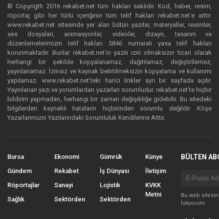
© Copyrigth 2016 rekabet.net tüm hakları saklıdır. Kod, haber, resim,
röportaj gibi her türlü içeriğinin tüm telif hakları rekabet.net’e aittir.
www.rekabet.net sitesinde yer alan bütün yazılar, materyaller, resimler,
ses dosyaları, animasyonlar, videolar, dizayn, tasarım ve
düzenlemelerimizin telif hakları 5846 numaralı yasa telif hakları
korunmaktadır. Bunlar rekabet.net’in yazılı izni olmaksızın ticari olarak
herhangi bir şekilde kopyalanamaz, dağıtılamaz, değiştirilemez,
yayınlanamaz. İzinsiz ve kaynak belirtilmeksizin kopyalama ve kullanımı
yapılamaz. www.rekabet.net’teki harici linkler ayrı bir sayfada açılır.
Yayınlanan yazı ve yorumlardan yazarları sorumludur. rekabet.net’te hiçbir
bildirim yapmadan, herhangi bir zaman değişikliğe gidebilir. Bu sitedeki
bilgilerden kaynaklı hataların hiçbirinden sorumlu değildir. Köşe
Yazarlarımızın Yazılarındaki Sorumluluk Kendilerine Aittir.
Bursa
Ekonomi
Gümrük
Künye
BÜLTEN AB
Gündem
Rekabet
İş Dünyası
İletişim
Röportajlar
Sanayi
Lojistik
KVKK
Metni
Bu web sitesi
Sağlık
Sektörden
Sektörden
İstiyorum