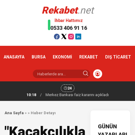
Rekabet
.net
İhbar Hattımız
0533 406 91 16
ANASAYFA
BURSA
EKONOMİ
REKABET
DIŞ TİCARET
24
10:18
/
Merkez Bankası faiz kararını açıkladı
Ana Sayfa
»
»
Haber Detayı
GÜNÜN
"Kaçakçılıkla
YAZARLARI