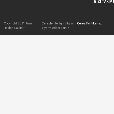
BİZİ TAKİP 
Copyright 2021 Tüm
Çerezler ile ilgili bilgi için
Çerez Politikamızı
Hakları Saklıdır.
ziyaret edebilirsiniz.