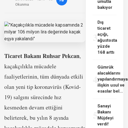
FB
umutla
Okunma
bakıyor
Dış
ticaret
3
açığı,
ağustosta
yüzde
168 arttı
Ticaret Bakanı Ruhsar Pekcan
,
kaçakçılıkla mücadele
Gümrük
alacaklarını
4
faaliyetlerinin, tüm dünyada etkili
yapılandırmaya
ilişkin usul ve
olan yeni tip koronavirüs (Kovid-
esaslar bel...
19) salgını sürecinde hız
kesmeden devam ettiğini
Sanayi
5
Bakanı
belirterek, bu yılın 8 ayında
Müjdeyi
verdi!
kaçakçılıkla mücadele kapsamında