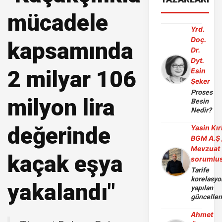
mücadele
Yrd.
Doç.
kapsamında
Dr.
Dyt.
2 milyar 106
Esin
Şeker
Proses
milyon lira
Besin
Nedir?
değerinde
Yasin Kır
BGM A.Ş 
Mevzuat
kaçak eşya
sorumlu
Tarife
korelasy
yakalandı"
yapılan
güncelle
Ahmet