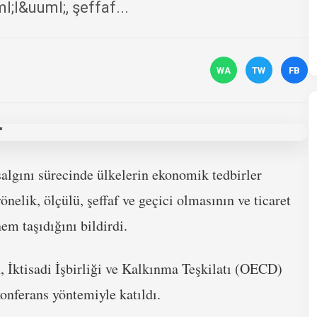
;l&uuml;, şeffaf...
WA
TW
FB
algını sürecinde ülkelerin ekonomik tedbirler
yönelik, ölçülü, şeffaf ve geçici olmasının ve ticaret
m taşıdığını bildirdi.
 İktisadi İşbirliği ve Kalkınma Teşkilatı (OECD)
onferans yöntemiyle katıldı.