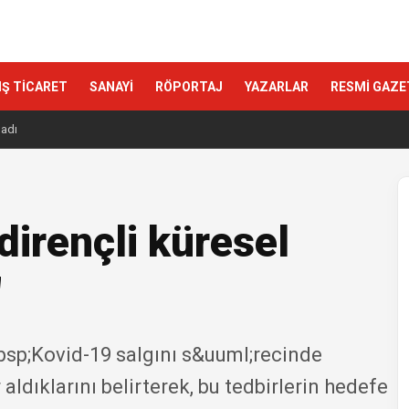
IŞ TİCARET
SANAYİ
RÖPORTAJ
YAZARLAR
RESMİ GAZE
ladı
irençli küresel
"
sp;Kovid-19 salgını s&uuml;recinde
aldıklarını belirterek, bu tedbirlerin hedefe