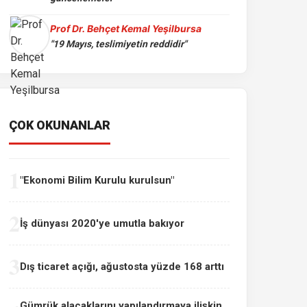
Prof Dr. Behçet Kemal Yeşilbursa
"19 Mayıs, teslimiyetin reddidir"
ÇOK OKUNANLAR
1
"Ekonomi Bilim Kurulu kurulsun"
2
İş dünyası 2020'ye umutla bakıyor
3
Dış ticaret açığı, ağustosta yüzde 168 arttı
Gümrük alacaklarını yapılandırmaya ilişkin