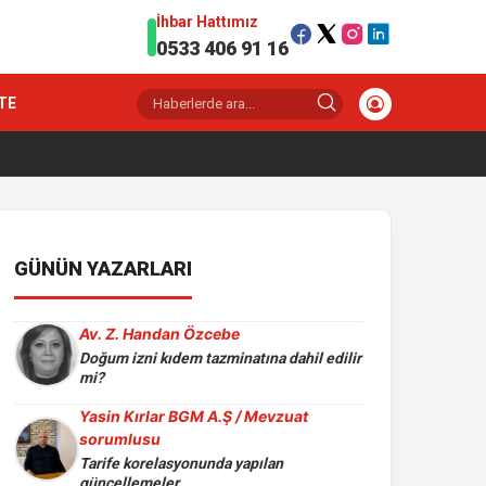
İhbar Hattımız
0533 406 91 16
TE
GÜNÜN YAZARLARI
Av. Z. Handan Özcebe
Doğum izni kıdem tazminatına dahil edilir
mi?
Yasin Kırlar BGM A.Ş / Mevzuat
sorumlusu
Tarife korelasyonunda yapılan
güncellemeler