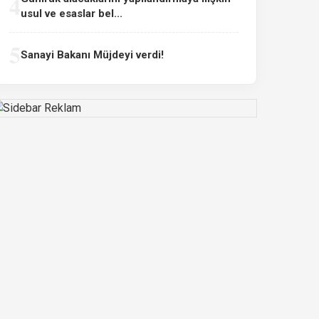
4
usul ve esaslar bel...
5
Sanayi Bakanı Müjdeyi verdi!