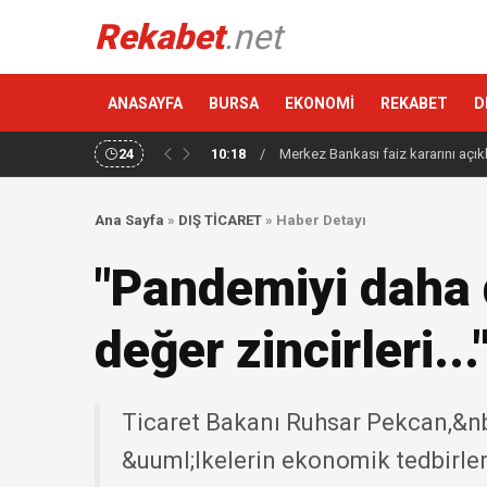
Rekabet
.net
ANASAYFA
BURSA
EKONOMİ
REKABET
D
24
10:18
/
Merkez Bankası faiz kararını açık
Ana Sayfa
»
DIŞ TİCARET
»
Haber Detayı
"Pandemiyi daha d
değer zincirleri...
Ticaret Bakanı Ruhsar Pekcan,&nb
&uuml;lkelerin ekonomik tedbirler 